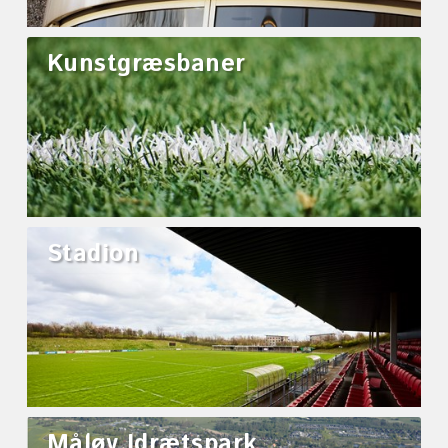
Kunstgræsbaner
Stadion
Måløv Idrætspark