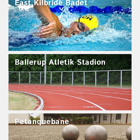
East Kilbride Badet
Ballerup Atletik Stadion
Petanquebane